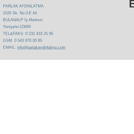
PARLAK AYDINLATMA
1526 Sk. No:3-E Ali
BULANALP İş Merkezi
Yenişehir-İZMİR
TEL&FAKS: 0 232 433 25 95
GSM: 0 543 870 00 85
EMAİL:
info@parlakaydinlatma.com