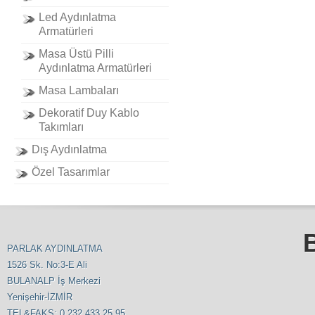
Led Aydınlatma
Armatürleri
Masa Üstü Pilli
Aydınlatma Armatürleri
Masa Lambaları
Dekoratif Duy Kablo
Takımları
Dış Aydınlatma
Özel Tasarımlar
PARLAK AYDINLATMA
1526 Sk. No:3-E Ali
BULANALP İş Merkezi
Yenişehir-İZMİR
TEL&FAKS: 0 232 433 25 95